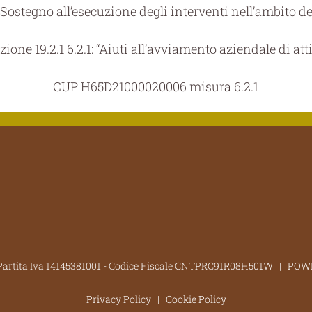
“Sostegno all’esecuzione degli interventi nell’ambito de
ione 19.2.1 6.2.1: “Aiuti all’avviamento aziendale di atti
CUP H65D21000020006 misura 6.2.1
| Partita Iva 14145381001 - Codice Fiscale CNTPRC91R08H501W | P
Privacy Policy
|
Cookie Policy